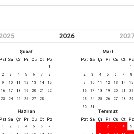
2025
2026
202
Şubat
Mart
Pzt
Sa
Çr
Pr
Cu
Ct
Pz
Pzt
Sa
Çr
Pr
Cu
Ct
Pz
1
1
2
3
4
5
6
7
8
2
3
4
5
6
7
8
9
10
11
12
13
14
15
9
10
11
12
13
14
15
16
17
18
19
20
21
22
16
17
18
19
20
21
22
23
24
25
26
27
28
23
24
25
26
27
28
29
30
31
Haziran
Temmuz
Pzt
Sa
Çr
Pr
Cu
Ct
Pz
Pzt
Sa
Çr
Pr
Cu
Ct
Pz
1
2
3
4
5
6
7
1
2
3
4
5