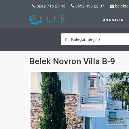
0242 715 27 43
0552 498 22 07
belekre
ANA SAYFA
Belek Novron Villa B-9