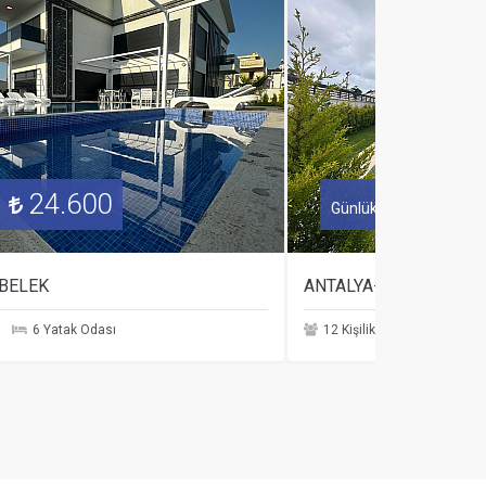
24.600
30.00
Günlük
BELEK
ANTALYA-BELEK
6 Yatak Odası
12 Kişilik
6 Yatak Od