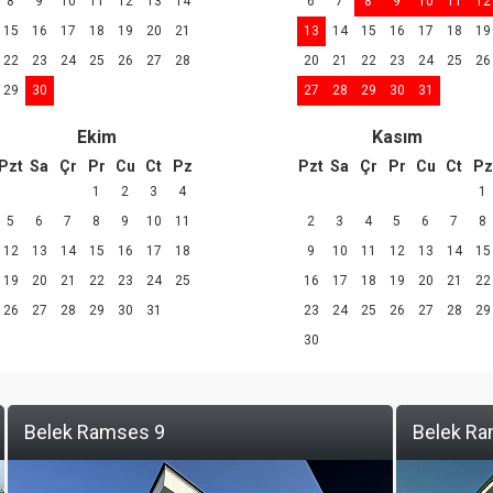
8
9
10
11
12
13
14
6
7
8
9
10
11
12
15
16
17
18
19
20
21
13
14
15
16
17
18
19
22
23
24
25
26
27
28
20
21
22
23
24
25
26
29
30
27
28
29
30
31
Ekim
Kasım
Pzt
Sa
Çr
Pr
Cu
Ct
Pz
Pzt
Sa
Çr
Pr
Cu
Ct
Pz
1
2
3
4
1
5
6
7
8
9
10
11
2
3
4
5
6
7
8
12
13
14
15
16
17
18
9
10
11
12
13
14
15
19
20
21
22
23
24
25
16
17
18
19
20
21
22
26
27
28
29
30
31
23
24
25
26
27
28
29
30
Belek Ramses 9
Belek R