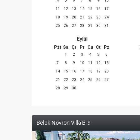
4
5
6
7
8
9
10
11
12
13
14
15
16
17
18
19
20
21
22
23
24
25
26
27
28
29
30
31
Eylül
Pzt
Sa
Çr
Pr
Cu
Ct
Pz
1
2
3
4
5
6
7
8
9
10
11
12
13
14
15
16
17
18
19
20
21
22
23
24
25
26
27
28
29
30
Belek Novron Villa B-9