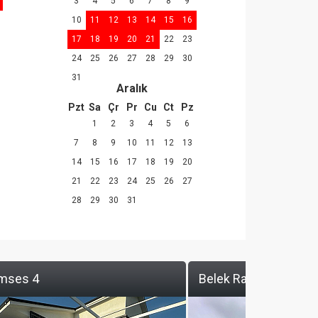
3
4
5
6
7
8
9
10
11
12
13
14
15
16
17
18
19
20
21
22
23
24
25
26
27
28
29
30
31
Aralık
Pzt
Sa
Çr
Pr
Cu
Ct
Pz
1
2
3
4
5
6
7
8
9
10
11
12
13
14
15
16
17
18
19
20
21
22
23
24
25
26
27
28
29
30
31
amses 4
Belek Ramses 5