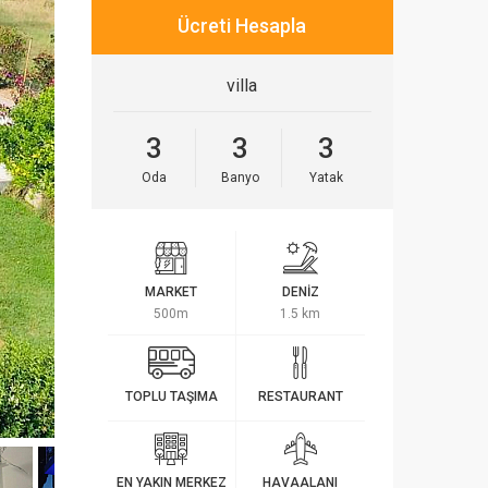
Ücreti Hesapla
villa
3
3
3
Oda
Banyo
Yatak
MARKET
DENİZ
500m
1.5 km
TOPLU TAŞIMA
RESTAURANT
EN YAKIN MERKEZ
HAVAALANI