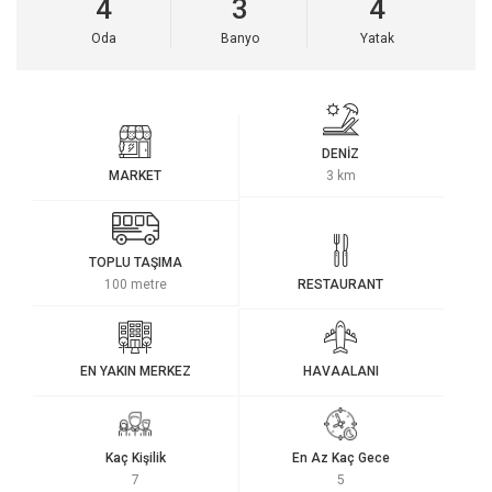
4
3
4
Oda
Banyo
Yatak
DENİZ
MARKET
3 km
TOPLU TAŞIMA
100 metre
RESTAURANT
EN YAKIN MERKEZ
HAVAALANI
Kaç Kişilik
En Az Kaç Gece
7
5