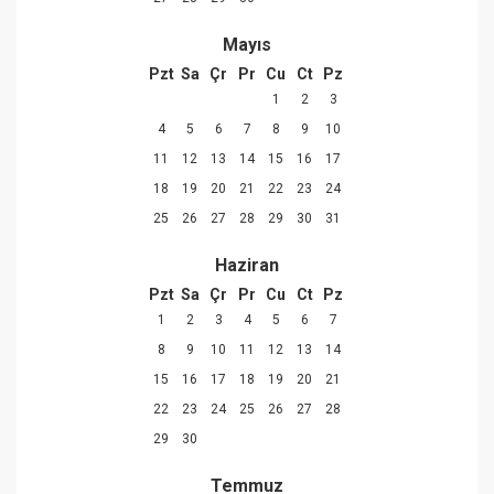
Mayıs
Pzt
Sa
Çr
Pr
Cu
Ct
Pz
1
2
3
4
5
6
7
8
9
10
11
12
13
14
15
16
17
18
19
20
21
22
23
24
25
26
27
28
29
30
31
Haziran
Pzt
Sa
Çr
Pr
Cu
Ct
Pz
1
2
3
4
5
6
7
8
9
10
11
12
13
14
15
16
17
18
19
20
21
22
23
24
25
26
27
28
29
30
Temmuz