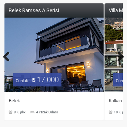
Belek Ramses A Serisi
Villa Ma
Previous
Next
17.000
Günlük
Günlü
Belek
Kalkan
8 Kişilik
4 Yatak Odası
10 Kişili